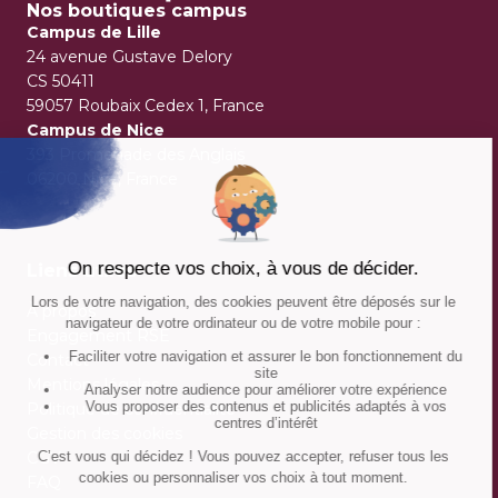
Nos boutiques campus
Campus de Lille
24 avenue Gustave Delory
CS 50411
59057 Roubaix Cedex 1, France
Campus de Nice
393 Promenade des Anglais
06200 Nice, France
Liens utiles
À propos
Engagement RSE
Contact
Mentions légales
Politique de confidentialité
Gestion des cookies
CGV
FAQ